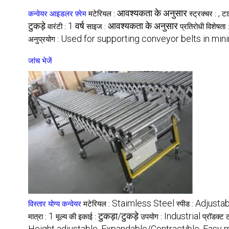
आवश्यकता के अनुसार
,
कन्वेयर आइडलर फ़्रेम
मटेरियल :
स्ट्रक्चर :
टा
टुकड़े
1 वर्ष
आवश्यकता के अनुसार
वारंटी :
साइज :
प्रतिरोधी विशेषता 
Used for supporting conveyor belts in mini
अनुप्रयोग :
जांच भेजें
Staimless Steel
Adjustab
विस्तार योग्य कन्वेयर
मटेरियल :
स्पीड :
1
टुकड़ा/टुकड़े
Industrial
मात्रा :
मूल्य की इकाई :
उपयोग :
प्रॉडक्ट 
Height adjustable, Expandable/Contractible, Easy m