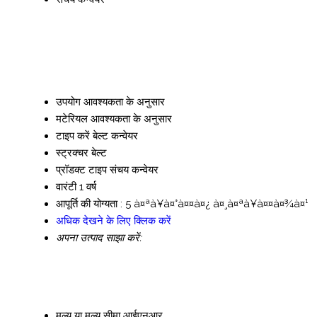
उपयोग
आवश्यकता के अनुसार
मटेरियल
आवश्यकता के अनुसार
टाइप करें
बेल्ट कन्वेयर
स्ट्रक्चर
बेल्ट
प्रॉडक्ट टाइप
संचय कन्वेयर
वारंटी
1 वर्ष
आपूर्ति की योग्यता :
5 à¤ªà¥à¤°à¤¤à¤¿ à¤¸à¤ªà¥à¤¤à¤¾à¤¹
अधिक देखने के लिए क्लिक करें
अपना उत्पाद साझा करें:
मूल्य या मूल्य सीमा
आईएनआर