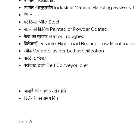
उपयोग
Industrial
उपयोग/अनुप्रयोग
Industrial Material Handling Systems
रंग
Blue
मटेरियल
Mild Steel
सतह की फ़िनिश
Painted or Powder Coated
बेल्ट का प्रकार
Flat or Troughed
विशेषताएँ
Durable, High Load Bearing, Low Maintenan
स्पीड
Variable, as per belt specification
वारंटी
1 Year
प्रॉडक्ट टाइप
Belt Conveyor Idler
आपूर्ति की क्षमता
प्रति महीने
डिलीवरी का समय
दिन
Price:
Â