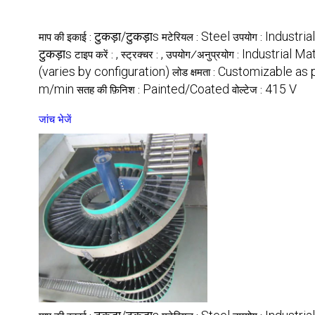
टुकड़ा/टुकड़ाs
Steel
Industrial
माप की इकाई :
मटेरियल :
उपयोग :
टुकड़ाs
,
,
Industrial Ma
टाइप करें :
स्ट्रक्चर :
उपयोग/अनुप्रयोग :
(varies by configuration)
Customizable as 
लोड क्षमता :
m/min
Painted/Coated
415 V
सतह की फ़िनिश :
वोल्टेज :
जांच भेजें