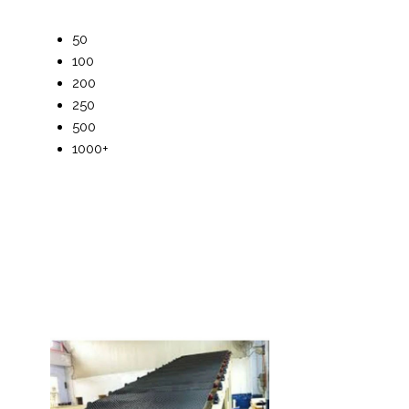
50
100
200
250
500
1000+